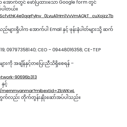
အောက်တွင် ဖော်ပြထားသော Google form တွင်
ပ်ပါတယ်။
QLScfvthK4e0qqrFylnv_0LvuA1Hm1VvVmAQkT_cuXojzz7b
များရှိပါက အောက်ပါ Email နှင့် ဖုန်းနံပါတ်များသို့ ဆက်
19; 09797358140; CEO – 09448016358; CE-TEP
ို အချိန်နှင့်တပြေးညီသိရှိစေရန် –
etwork-90696b313
နှင့်
om/mernmyanmar?mibextid=ZbWKwL
တွက်လည်း တိုက်တွန်းနှိုးဆော်အပ်ပါသည်။