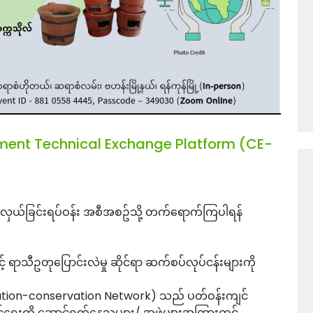
nment Technical Exchange Platform (CE-
လှယ်ခြင်းရပ်ဝန်း အစီအစဥ်သို့ တက်ရောက်ကြပါရန်
 ရာသီဥတုပြောင်းလဲမှု ဆိုင်ရာ ဆက်စပ်လုပ်ငန်းများကို
tion-conservation Network) သည် ပတ်ဝန်းကျင်
ိုင်ရေးကို ဆောင်ရွက်နေသူများ/ အဖွဲ့များအကြားတွင်