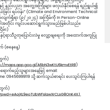
နည်းပညာ အတွေ့အကြုံများ ဖလှယ်နိုင်စေရန် ရည်ရွယ်၍
ယ်ခြင်း ရပ်ဝန်း” (Climate and Environment Technical
က်လျက်ရှိရာ (၉/၂၀၂၄) အကြိမ်ကို In Person-Online
ါအတိုင်း ကျင်းပဆောင်ရွက်သွားမည်ဖြစ်ပါသည်။
ြိမ်း)
ှင့်ရာသီဥတုပြောင်းလဲမှု လျှော့ချရေးကို အထောက်အကူပြု
က် (စနေနေ့)
တွက်)
)
s://maps.app.goo.gl/A6bN3wKtU6kmvEtR8
ရောက်မည့်သူများအနေဖြင့် email:
ne: 09456999119 သို့ ဆက်သွယ်စာရင်း ပေးသွင်းကြပါရန်
တွက်)
5?pwd=eAojXL9eoTUbWFslawXrCLsG8OnK4X.1