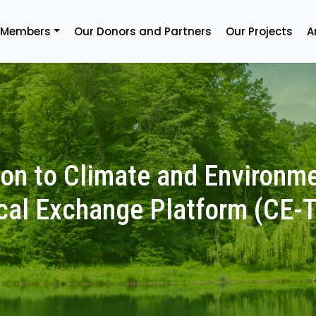
 Members
Our Donors and Partners
Our Projects
A
tion to Climate and Environm
cal Exchange Platform (CE-