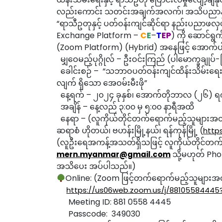
လည်းကောင်း သတင်းအချက်အလက်၊ အသိပညာနှင့် 
“ရာသီဥတုနှင့် ပတ်ဝန်းကျင်ဆိုင်ရာ နည်းပညာဖလှ
Exchange Platform –
C
E
–
T
EP
) ကို ဆောင်ရွ
(Zoom Platform) (Hybrid) အနေဖြင့် အောက်ပ
မျှဝေမည့်ပုဂ္ဂိုလ် – ဦးဝင်းကြည် (ပါမောက္ခချုပ်-င
ခေါင်းစဉ် – “သဘာဝပတ်ဝန်းကျင်ထိန်းသိမ်းရေးန
လျက် ရှိသော အေဝမ်းမီးဖို”
နေ့ရက် – ၂၀၂၄ ခုနှစ်၊ အောက်တိုဘာလ (၂၆) ရ
အချိန် – နေ့လည် ၃:၀၀ မှ ၅:၀၀ နာရီအထိ
နေရာ – (လူကိုယ်တိုင်တက်ရောက်မည့်သူများအ
ဆရာစံ ဟိုတယ်၊ ဗဟန်းမြို့နယ်၊ ရန်ကုန်မြို့ (
http
(လူဦးရေအကန့်အသတ်ရှိသဖြင့် လူကိုယ်တိုင်တက်
သို့မဟုတ် Pho
mern.myanmar@gmail.com
အသိပေး အပ်ပါသည်။)
Online: (Zoom ဖြင့်တက်ရောက်မည့်သူများအ
https://us06web.zoom.us/j/8810558444
Meeting ID: 881 0558 4445
Passcode: 349030