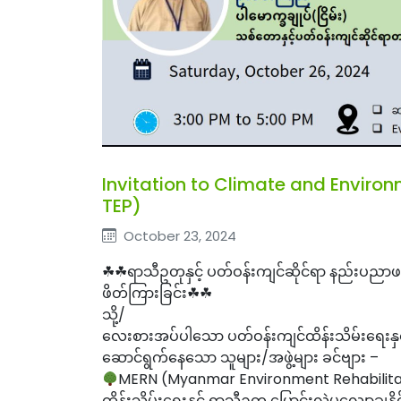
Invitation to Climate and Enviro
TEP)
October 23, 2024
☘☘ရာသီဥတုနှင့် ပတ်ဝန်းကျင်ဆိုင်ရာ နည်းပညာဖ
ဖိတ်ကြားခြင်း☘☘
သို့/
လေးစားအပ်ပါသော ပတ်ဝန်းကျင်ထိန်းသိမ်းရေးနှင့်
ဆောင်ရွက်နေသော သူများ/အဖွဲ့များ ခင်ဗျား –
MERN (Myanmar Environment Rehabilita
ထိန်းသိမ်းရေးနှင့် ရာသီဥတု ပြောင်းလဲမှုလျော့ချန