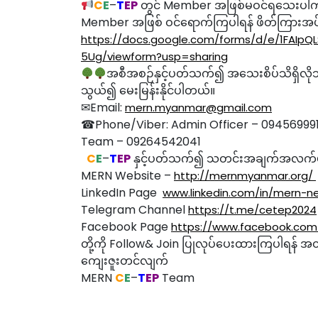
C
E
–
T
EP
တွင် Member အဖြစ်မဝင်ရသေးပါက 
Member အဖြစ် ဝင်ရောက်ကြပါရန် ဖိတ်ကြားအ
https://docs.google.com/forms/d/e/1FAIp
5Ug/viewform?usp=sharing
အစီအစဉ်နှင့်ပတ်သက်၍ အသေးစိပ်သိရှိလိုသည်
သွယ်၍ မေးမြန်းနိုင်ပါတယ်။
✉Email:
mern.myanmar@gmail.com
☎Phone/Viber: Admin Officer – 094569991
Team – 09264542041
C
E
–
T
EP
နှင့်ပတ်သက်၍ သတင်းအချက်အလက်များက
MERN Website –
http://mernmyanmar.org/
LinkedIn Page
www.linkedin.com/in/mern-n
Telegram Channel
https://t.me/cetep2024
Facebook Page
https://www.facebook.c
တို့ကို Follow& Join ပြုလုပ်ပေးထားကြပါရန် အ
ကျေးဇူးတင်လျက်
MERN
C
E
–
T
EP
Team