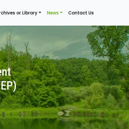
rchives or Library
News
Contact Us
ent
TEP)