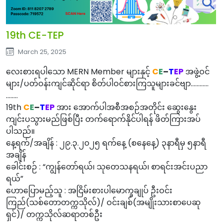
19th CE-TEP
March 25, 2025
လေးစားရပါသော MERN Member များနှင့်
C
E
–
T
EP
အဖွဲ့ဝင်
များ/ပတ်ဝန်းကျင်ဆိုင်
ရာ စိတ်ပါဝင်စားကြသူများခင်ဗျာ…………
……..
19th
C
E
–
T
EP
အား အောက်ပါအစီအစဉ်အတိုင်း ဆွေးနွေး
ကျင်းပသွားမည်ဖြစ်ပြီး
တက်ရောက်နိုင်ပါရန် ဖိတ်ကြားအပ်
ပါသည်။
နေ့ရက်/အချိန် : ၂၉.၃.၂၀၂၅ ရက်နေ့ (စနေနေ့) ၃နာရီမှ ၅နာရီ
အချိန်
ခေါင်းစဉ် : “ကျွန်တော်ရယ်၊ သုတေသနရယ်၊ စာရင်းအင်းပညာ
ရယ်”
ဟောပြောမည့်သူ : အငြိမ်းစားပါမောက္ခချုပ် ဦးဝင်း
ကြည်(သစ်တောတက္ကသိုလ်)/ ဝင်းချစ်(အမျိုးသားစာပေဆု
ရှင်)/ တက္ကသိုလ်ဆရာတစ်ဦး