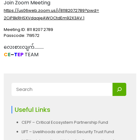
Join Zoom Meeting
https://us06web.zoom.us/j/
81182072789?pwd=
2CiP8kRHSXVdaqjeAWOCtdEm92X3AV
.1
Meeting ID: 811 8207 2789
Passcode: 719572
လေးစားလျက်……….
C
E
–
T
EP
TEAM
Useful Links
CEPF – Critical Ecosystem Partnership Fund
LIFT – Livelihoods and Food Security Trust Fund