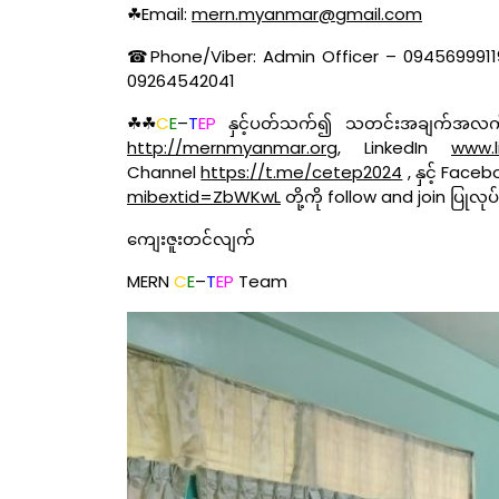
☘Email:
mern.myanmar@gmail.com
☎Phone/Viber: Admin Officer – 0945699911
09264542041
☘☘
C
E
–
T
EP
နှင့်ပတ်သက်၍ သတင်းအချက်အလက်များ
http://mernmyanmar.org
, LinkedIn
www.l
Channel
https://t.me/cetep2024
, နှင့် Fac
mibextid=ZbWKwL
တို့ကို follow and join ပြု
ကျေးဇူးတင်လျက်
MERN
C
E
–
T
EP
Team