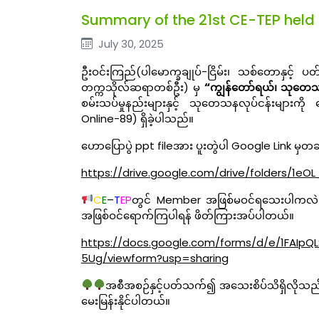
Summary of the 21st CE-TEP held
July 30, 2025
ဦးဝင်းကြည်(ပါမောက္ခချုပ်-ငြိမ်း၊ သစ်တောနှင့် ပ
တက္ကသိုလ်ဆရာတစ်ဦး) မှ
“ကျွန်တော်ရယ်၊ သုတေ
စမ်းသပ်မှုနည်းများနှင့် သုတေသနလုပ်ငန်းများကိ
Online-89) ရှိခဲ့ပါသည်။
ဟောပြောပွဲ ppt fileအား ပူးတွဲပါ Google Link မှတဆ
https://drive.google.com/drive/folders/1e
C
E
–
T
EP
တွင် Member အဖြစ်မဝင်ရသေးပါကလဲ
အဖြစ်ဝင်ရောက်ကြပါရန် ဖိတ်ကြားအပ်ပါတယ်။
https://docs.google.com/forms/d/e/1FAIp
5Ug/viewform?usp=sharing
အစီအစဉ်နှင့်ပတ်သက်၍ အသေးစိပ်သိရှိလိုသည်မျ
မေးမြန်းနိုင်ပါတယ်။