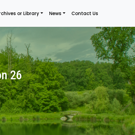
rchives or Library
News
Contact Us
on 26