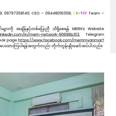
9; 09797358140; CEO – 09448016358;
C
E
–
T
EP
Team –
ကို အချိန်နှင့်တစ်ပြေးညီ သိရှိစေရန် MERN’s Website
inkedin.com/in/mern-network-90696b313
, Telegram
ebook page
https://www.facebook.com/mernmyanmar?
လုပ်ပေးထားကြပါရန်အတွက်လည်း တိုက်တွန်းနှိုးဆော်အပ်ပါသည်။