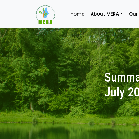
Home
About MERA
Our
Summar
July 2