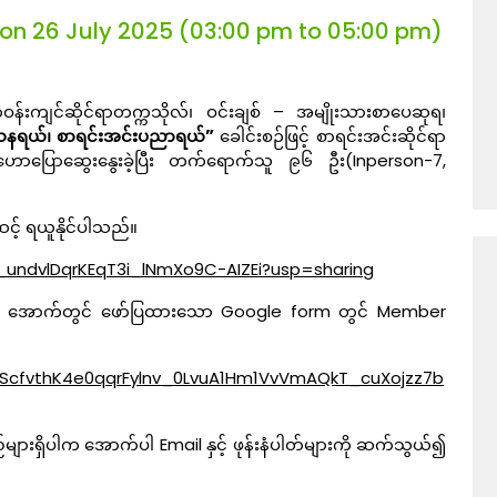
 on 26 July 2025 (03:00 pm to 05:00 pm)
တ်ဝန်းကျင်ဆိုင်ရာတက္ကသိုလ်၊ ဝင်းချစ် – အမျိုးသားစာပေဆုရ၊
သနရယ်၊ စာရင်းအင်းပညာရယ်”
ခေါင်းစဉ်ဖြင့် စာရင်းအင်းဆိုင်ရာ
ု ဟောပြောဆွေးနွေးခဲ့ပြီး တက်ရောက်သူ ၉၆ ဦး(Inperson-7,
င့် ရယူနိုင်ပါသည်။
OL_undvlDqrKEqT3i_lNmXo9C-AIZEi?usp=sharing
 အောက်တွင် ဖော်ပြထားသော Google form တွင် Member
QLScfvthK4e0qqrFylnv_0LvuA1Hm1VvVmAQkT_cuXojzz7b
ားရှိပါက အောက်ပါ Email နှင့် ဖုန်းနံပါတ်များကို ဆက်သွယ်၍